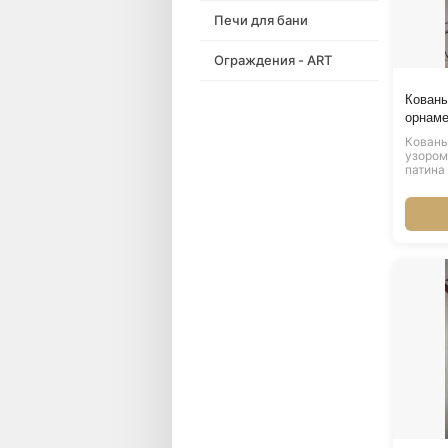
Печи для бани
Ограждения - ART
Кованы
орнаме
Кованы
узором
патина