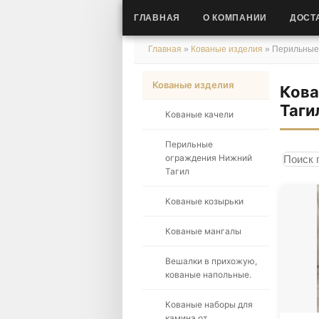
ГЛАВНАЯ
О КОМПАНИИ
ДОСТ
Главная
»
Кованые изделия
»
Перильные
Кованые изделия
Кова
Таги
Кованые качели
Перильные
ограждения Нижний
Поиск 
Сорти
Тагил
Кованые козырьки
Кованые мангалы
Вешалки в прихожую,
кованые напольные.
Кованые наборы для
камина от