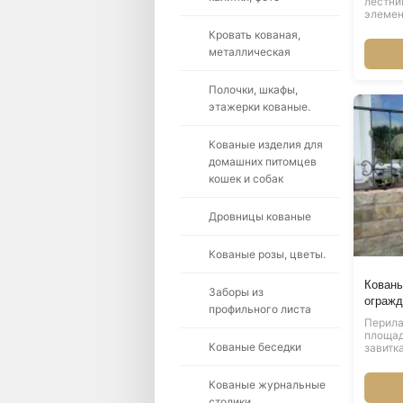
лестни
элеме
Кровать кованая,
металлическая
Полочки, шкафы,
этажерки кованые.
Кованые изделия для
домашних питомцев
кошек и собак
Дровницы кованые
Кованые розы, цветы.
Кованы
Заборы из
огражд
профильного листа
Перила
площад
Кованые беседки
завитк
Кованые журнальные
столики.