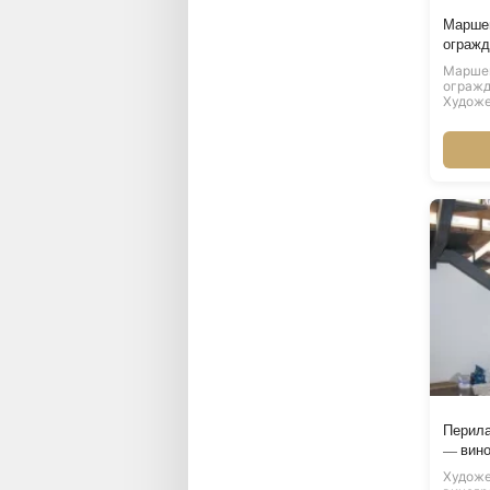
Маршев
огражд
Маршев
огражд
Художе
Перила
— вино
Художе