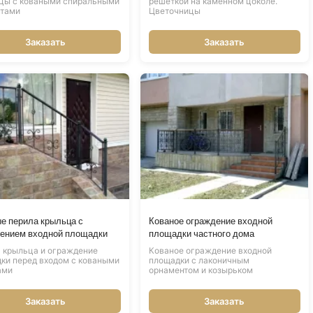
цы с коваными спиральными
решёткой на каменном цоколе.
нтами
Цветочницы
Заказать
Заказать
е перила крыльца с
Кованое ограждение входной
ением входной площадки
площадки частного дома
 крыльца и ограждение
Кованое ограждение входной
ки перед входом с коваными
площадки с лаконичным
ами
орнаментом и козырьком
Заказать
Заказать