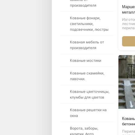
производителя
Маршев
метал
Кованые фонари,
Изгото
светильники,
лестни
перил
подсвечники, люстры
Кованая мебель от
производителя
Кованые мостики
Кованые скамейки,
лавочки.
Кованые цветочницы,
клумбы для цветов
Кованые решетки на
окна
Кованы
бетонн
Ворота, заборы,
Перила
калитки, фото