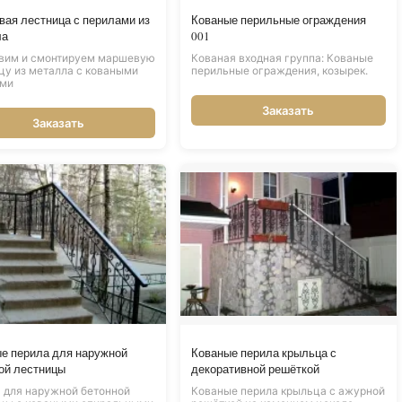
ая лестница с перилами из
Кованые перильные ограждения
ла
001
вим и смонтируем маршевую
Кованая входная группа: Кованые
цу из металла с коваными
перильные ограждения, козырек.
ами
Заказать
Заказать
е перила для наружной
Кованые перила крыльца с
ой лестницы
декоративной решёткой
 для наружной бетонной
Кованые перила крыльца с ажурной