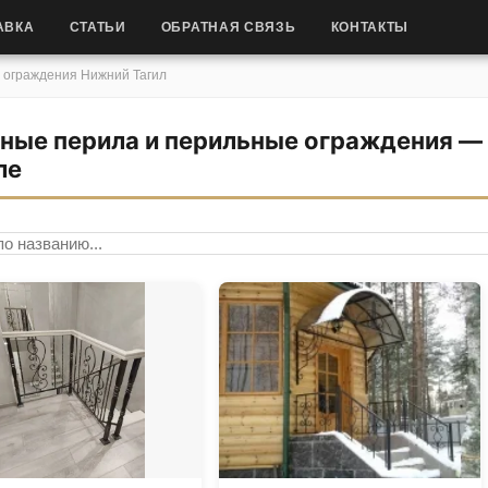
АВКА
СТАТЬИ
ОБРАТНАЯ СВЯЗЬ
КОНТАКТЫ
 ограждения Нижний Тагил
ные перила и перильные ограждения —
ле
по названию
ровка