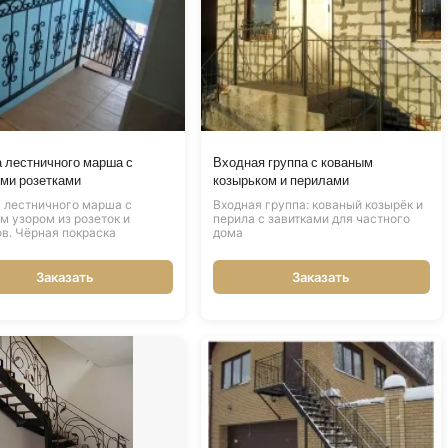
 лестничного марша с
Входная группа с кованым
ми розетками
козырьком и перилами
 лестничного марша с
Входная группа: кованый козырёк и
м узором из розеток и
перила с завитками для частного
ов. Чёрная покраска
дома
Заказать
Заказать