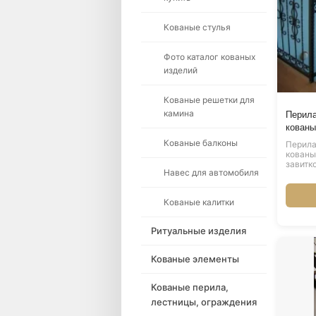
Кованые стулья
Фото каталог кованых
изделий
Кованые решетки для
камина
Перила
кованы
Кованые балконы
Перила
кованы
завитк
Навес для автомобиля
Кованые калитки
Ритуальные изделия
Кованые элементы
Кованые перила,
лестницы, ограждения