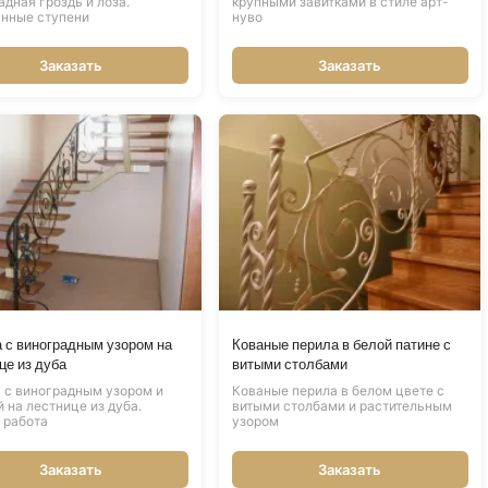
адная гроздь и лоза.
крупными завитками в стиле арт-
нные ступени
нуво
Заказать
Заказать
 с виноградным узором на
Кованые перила в белой патине с
це из дуба
витыми столбами
 с виноградным узором и
Кованые перила в белом цвете с
й на лестнице из дуба.
витыми столбами и растительным
 работа
узором
Заказать
Заказать