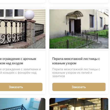
е ограждение с арочным
Перила межэтажной лестницы с
ком над входом
кованым узором
е ограждение с завитками и
Перила межэтажной лестницы с
й козырёк с фонарём над
кованым узором из лилий и
завитков
Заказать
Заказать