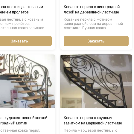
ая лестница с кованым
Кованые перила с виноградной
ением пролётов
лозой на деревянной лестнице
ая лестница с кованым
Кованые перила с мотивом
ением пролётов.
виноградной лозы на деревянной
ственная ковка завитков
лестнице. Ручная ковка
Заказать
Заказать
 с художественной ковкой
Кованые перила с крупным
градный мотив
завитком на маршевой лестнице
ственная ковка перил:
Перила маршевой лестницы с