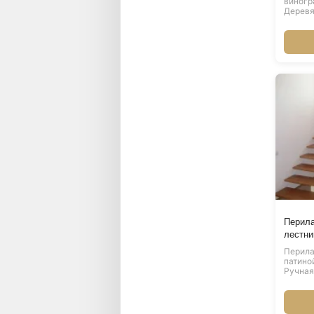
виногр
Деревя
Перила
лестни
Перила
патино
Ручная