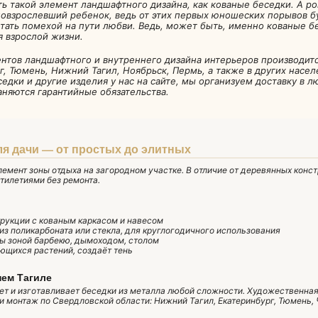
ить такой элемент ландшафтного дизайна, как кованые беседки. А р
овзрослевший ребенок, ведь от этих первых юношеских порывов б
стать помехой на пути любви. Ведь, может быть, именно кованые б
я взрослой жизни.
нтов ландшафтного и внутреннего дизайна интерьеров производит
г, Тюмень, Нижний Тагил, Ноябрьск, Пермь, а также в других насе
седки и другие изделия у нас на сайте, мы организуем доставку в л
няются гарантийные обязательства.
ля дачи — от простых до элитных
емент зоны отдыха на загородном участке. В отличие от деревянных конст
ятилетиями без ремонта.
рукции с кованым каркасом и навесом
из поликарбоната или стекла, для круглогодичного использования
 зоной барбекю, дымоходом, столом
ющихся растений, создаёт тень
нем Тагиле
т и изготавливает беседки из металла любой сложности. Художественная 
и монтаж по Свердловской области: Нижний Тагил, Екатеринбург, Тюмень,