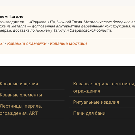
жнем Тагиле
производителя — «Подкова-НТ», Нижний Тагил. Металлические беседки с э
едка из металла — долговечная альтернатива деревянным конструкциям, н
ерам, доставка по Нижнему Тагилу и Свердловской области.
лы
·
Кованые скамейки
·
Кованые мостики
Кованые изделия
Кованые перила, лестницы,
ограждения
Кованые элементы
Ритуальные изделия
Лестницы, перила,
ограждения, ART
Печи для бани