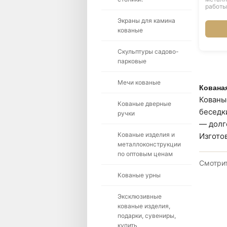
работы
Экраны для камина
кованые
Скульптуры садово-
парковые
Мечи кованые
Кованая
Кованы
Кованые дверные
беседк
ручки
— долг
Кованые изделия и
Изгото
металлоконструкции
по оптовым ценам
Смотри
Кованые урны
Эксклюзивные
кованые изделия,
подарки, сувениры,
купить