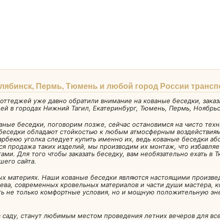
елябинск, Пермь, Тюмень и любой город России транс
оттеджей уже давно обратили внимание на кованые беседки, заказ
й в городах Нижний Тагил, Екатеринбург, Тюмень, Пермь, Ноябрьс
ваные беседки, поговорим позже, сейчас остановимся на чисто техн
беседки обладают стойкостью к любым атмосферным воздействиям, 
арбекю уголка следует купить именно их, ведь кованые беседки 
ся продажа таких изделий, мы производим их монтаж, что избавляе
ами. Для того чтобы заказать беседку, вам необязательно ехать в 
шего сайта.
ых материях. Наши кованые беседки являются настоящими произве
ева, современных кровельных материалов и части души мастера, 
ть не только комфортные условия, но и мощную положительную эне
 саду, станут любимым местом проведения летних вечеров для вс