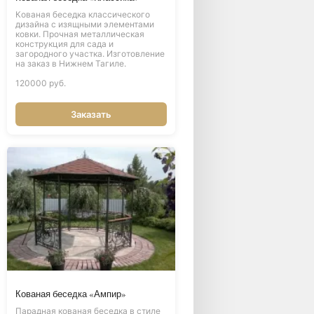
Кованая беседка классического
дизайна с изящными элементами
ковки. Прочная металлическая
конструкция для сада и
загородного участка. Изготовление
на заказ в Нижнем Тагиле.
120000 руб.
Заказать
Кованая беседка «Ампир»
Парадная кованая беседка в стиле