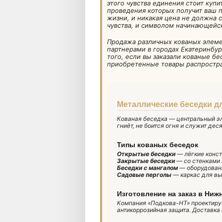
этого чувства единения стоит куп
проведения которых получит ваш п
жизни, и никакая цена не должна 
чувства, и символом начинающейс
Продажа различных кованых элеме
партнерами в городах Екатеринбур
того, если вы заказали кованые бе
приобретенные товары распростра
Металлические беседки д
Кованая беседка — центральный эл
гниёт, не боится огня и служит дес
Типы кованых беседок
Открытые беседки
— лёгкие конст
Закрытые беседки
— со стенками 
Беседки с мангалом
— оборудованы
Садовые перголы
— каркас для вь
Изготовление на заказ в Ниж
Компания «Подкова-НТ» проектируе
антикоррозийная защита. Доставка 