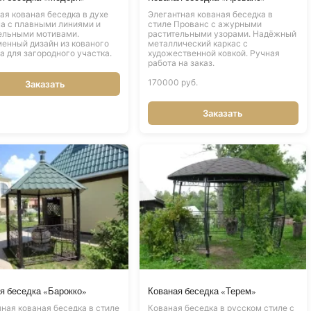
ая кованая беседка в духе
Элегантная кованая беседка в
а с плавными линиями и
стиле Прованс с ажурными
ельными мотивами.
растительными узорами. Надёжный
енный дизайн из кованого
металлический каркас с
а для загородного участка.
художественной ковкой. Ручная
работа на заказ.
170000 руб.
Заказать
Заказать
я беседка «Барокко»
Кованая беседка «Терем»
ная кованая беседка в стиле
Кованая беседка в русском стиле с