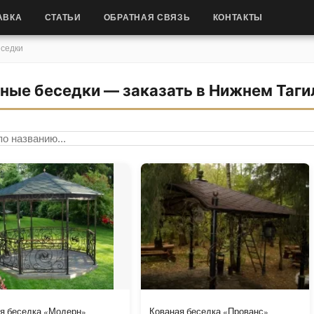
АВКА
СТАТЬИ
ОБРАТНАЯ СВЯЗЬ
КОНТАКТЫ
седки
ные беседки — заказать в Нижнем Таги
по названию
ровка
я беседка «Модерн»
Кованая беседка «Прованс»