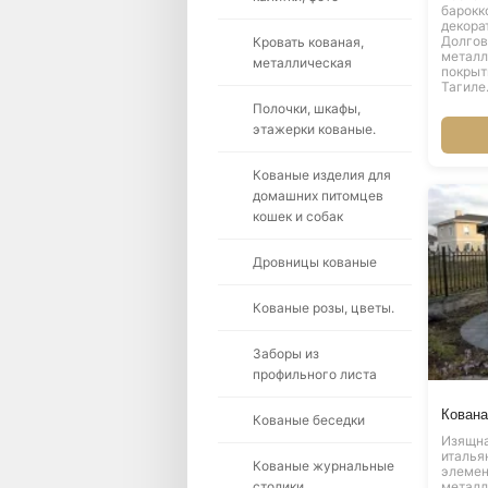
барокк
декора
Долгов
Кровать кованая,
металл
металлическая
покрыт
Тагиле
Полочки, шкафы,
этажерки кованые.
Кованые изделия для
домашних питомцев
кошек и собак
Дровницы кованые
Кованые розы, цветы.
Заборы из
профильного листа
Кована
Кованые беседки
Изящна
италья
Кованые журнальные
элемен
столики.
металл