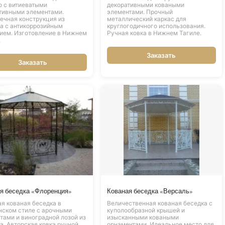
о с витиеватыми
декоративными коваными
тивными элементами.
элементами. Прочный
ечная конструкция из
металлический каркас для
а с антикоррозийным
круглогодичного использования.
ием. Изготовление в Нижнем
Ручная ковка в Нижнем Тагиле.
.
Заказать
Заказать
я беседка «Флоренция»
Кованая беседка «Версаль»
я кованая беседка в
Величественная кованая беседка с
нском стиле с арочными
куполообразной крышей и
тами и виноградной лозой из
изысканными коваными
а. Авторская ковка ручной
орнаментами. Идеальное место для