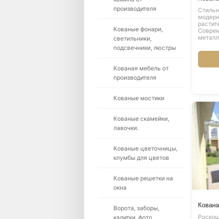
производителя
Стильн
модерн
растит
Кованые фонари,
Соврем
металл
светильники,
подсвечники, люстры
Кованая мебель от
производителя
Кованые мостики
Кованые скамейки,
лавочки.
Кованые цветочницы,
клумбы для цветов
Кованые решетки на
окна
Кована
Ворота, заборы,
Роскош
калитки, фото