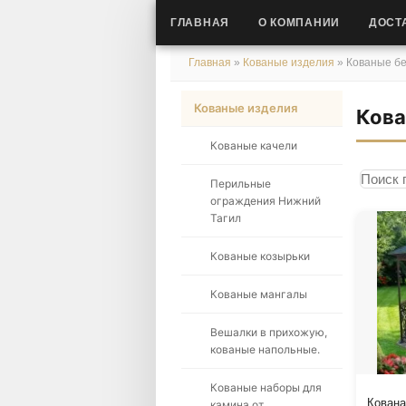
ГЛАВНАЯ
О КОМПАНИИ
ДОСТ
Главная
»
Кованые изделия
»
Кованые бе
Кованые изделия
Кова
Кованые качели
Перильные
Поиск 
Сорти
ограждения Нижний
Тагил
Кованые козырьки
Кованые мангалы
Вешалки в прихожую,
кованые напольные.
Кованые наборы для
Кована
камина от