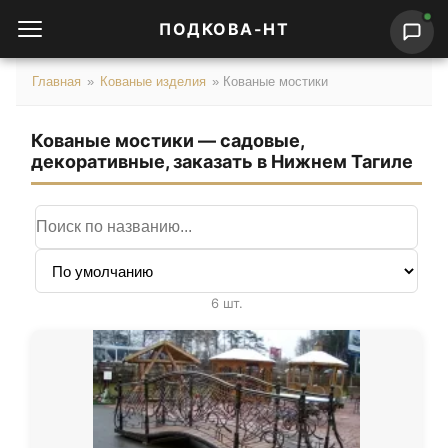
ПОДКОВА-НТ
Главная
»
Кованые изделия
»
Кованые мостики
Кованые мостики — садовые,
декоративные, заказать в Нижнем Тагиле
Поиск по названию
Сортировка
6 шт.