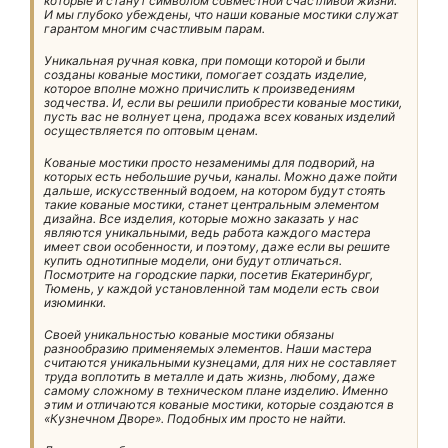
которые и станут символом совместной счастливой жизни.
И мы глубоко убеждены, что наши кованые мостики служат
гарантом многим счастливым парам.
Уникальная ручная ковка, при помощи которой и были
созданы кованые мостики, помогает создать изделие,
которое вполне можно причислить к произведениям
зодчества. И, если вы решили приобрести кованые мостики,
пусть вас не волнует цена, продажа всех кованых изделий
осуществляется по оптовым ценам.
Кованые мостики просто незаменимы для подворий, на
которых есть небольшие ручьи, каналы. Можно даже пойти
дальше, искусственный водоем, на котором будут стоять
такие кованые мостики, станет центральным элементом
дизайна. Все изделия, которые можно заказать у нас
являются уникальными, ведь работа каждого мастера
имеет свои особенности, и поэтому, даже если вы решите
купить однотипные модели, они будут отличаться.
Посмотрите на городские парки, посетив Екатеринбург,
Тюмень, у каждой установленной там модели есть свои
изюминки.
Своей уникальностью кованые мостики обязаны
разнообразию применяемых элементов. Наши мастера
считаются уникальными кузнецами, для них не составляет
труда воплотить в металле и дать жизнь, любому, даже
самому сложному в техническом плане изделию. Именно
этим и отличаются кованые мостики, которые создаются в
«Кузнечном Дворе». Подобных им просто не найти.