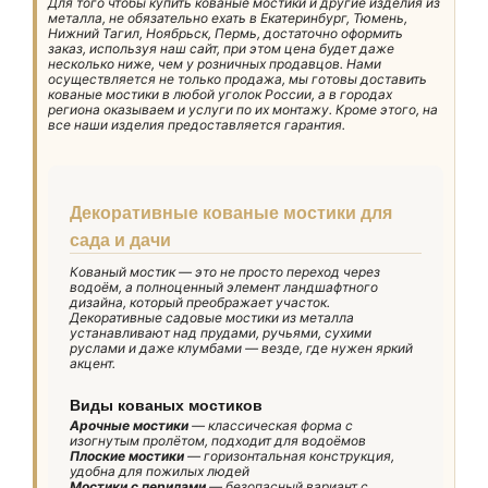
Для того чтобы купить кованые мостики и другие изделия из
металла, не обязательно ехать в Екатеринбург, Тюмень,
Нижний Тагил, Ноябрьск, Пермь, достаточно оформить
заказ, используя наш сайт, при этом цена будет даже
несколько ниже, чем у розничных продавцов. Нами
осуществляется не только продажа, мы готовы доставить
кованые мостики в любой уголок России, а в городах
региона оказываем и услуги по их монтажу. Кроме этого, на
все наши изделия предоставляется гарантия.
Декоративные кованые мостики для
сада и дачи
Кованый мостик — это не просто переход через
водоём, а полноценный элемент ландшафтного
дизайна, который преображает участок.
Декоративные садовые мостики из металла
устанавливают над прудами, ручьями, сухими
руслами и даже клумбами — везде, где нужен яркий
акцент.
Виды кованых мостиков
Арочные мостики
— классическая форма с
изогнутым пролётом, подходит для водоёмов
Плоские мостики
— горизонтальная конструкция,
удобна для пожилых людей
Мостики с перилами
— безопасный вариант с