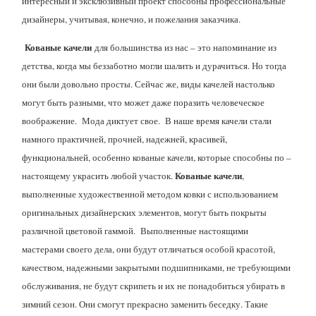
интересный и эксклюзивный проект способны профессиональные
дизайнеры, учитывая, конечно, и пожелания заказчика.
Кованые качели
для большинства из нас – это напоминание из
детства, когда мы беззаботно могли шалить и дурачиться. Но тогда
они были довольно просты. Сейчас же, виды качелей настолько
могут быть разными, что может даже поразить человеческое
воображение. Мода диктует свое. В наше время качели стали
намного практичней, прочней, надежней, красивей,
функциональней, особенно кованые качели, которые способны по –
Кованые качели
настоящему украсить любой участок.
,
выполненные художественной методом ковки с использованием
оригинальных дизайнерских элементов, могут быть покрыты
различной цветовой гаммой. Выполненные настоящими
мастерами своего дела, они будут отличаться особой красотой,
качеством, надежными закрытыми подшипниками, не требующими
обслуживания, не будут скрипеть и их не понадобиться убирать в
зимний сезон. Они смогут прекрасно заменить беседку. Такие