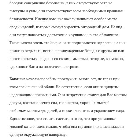
беседки совершенно безопасны, в них отсутствуют острые
выступы и углы, они соответствуют всем необходимым правилам
безопасности. Именно кованые качели занимают особое место
среди изделий, которые смогут украсить загородный дом. На вид,
они могут показаться достаточно хрупкими, но это обманчиво.
Такие качели очень стойкие, они не подвергаются коррозии, на них
приятно отдыхать, вести непринужденные беседы с друзьями или
просто остаться наедены со своими мыслями, которые, возможно,
вдохновят Вас и на поэтические строки.
Кованые качели
способны прослужить много лет, не теряя при
этом свой внешний облик. Но естественно, если они защищены
надлежащими покрытиями. Они непременно станут для Вас местом
досуга, восстановления сил, творчества, хороших мыслей,
любимым местом для детей, а также элегантным украшением сада.
Единственное, что стоит отметить, это то, что при установке
кованой качели, желательно, чтобы она гармонично вписывалась в
единую окружающую панораму.