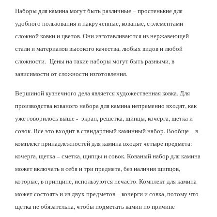
Наборы для камина могут быть различные – простенькие для
удобного пользования и накрученные, кованые, с элементами
сложной ковки и цветов. Они изготавливаются из нержавеющей
стали и материалов высокого качества, любых видов и любой
сложности. Цены на такие наборы могут быть разными, в
зависимости от сложности изготовления.
Вершиной кузнечного дела является художественная ковка. Для
производства кованого набора для камина непременно входят, как
уже говорилось выше - экран, решетка, щипцы, кочерга, щетка и
совок. Все это входит в стандартный каминный набор. Вообще – в
комплект принадлежностей для камина входят четыре предмета:
кочерга, щетка – сметка, щипцы и совок. Кованый набор для камина
может включать в себя и три предмета, без наличия щипцов,
которые, в принципе, используются нечасто. Комплект для камина
может состоять и из двух предметов – кочерги и совка, потому что
щетка не обязательна, чтобы подметать камин по причине