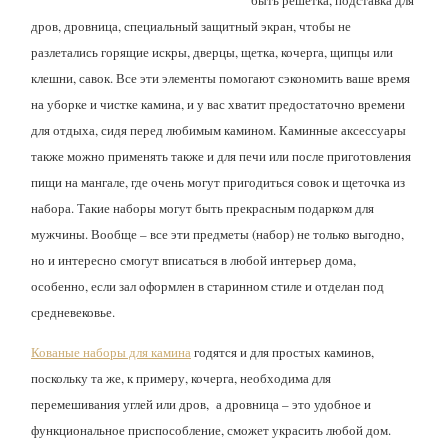
быть решетка, подставка для
дров, дровница, специальный защитный экран, чтобы не
разлетались горящие искры, дверцы, щетка, кочерга, щипцы или
клешни, савок. Все эти элементы помогают сэкономить ваше время
на уборке и чистке камина, и у вас хватит предостаточно времени
для отдыха, сидя перед любимым камином. Каминные аксессуары
также можно применять также и для печи или после приготовления
пищи на мангале, где очень могут пригодиться совок и щеточка из
набора. Такие наборы могут быть прекрасным подарком для
мужчины. Вообще – все эти предметы (набор) не только выгодно,
но и интересно смогут вписаться в любой интерьер дома,
особенно, если зал оформлен в старинном стиле и отделан под
средневековье.
Кованые наборы для камина
годятся и для простых каминов,
поскольку та же, к примеру, кочерга, необходима для
перемешивания углей или дров, а дровница – это удобное и
функциональное приспособление, сможет украсить любой дом.