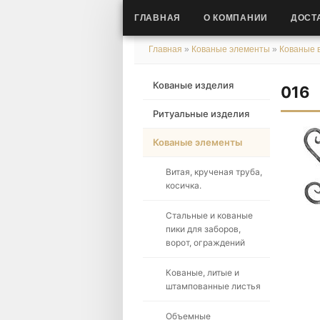
ГЛАВНАЯ
О КОМПАНИИ
ДОСТ
Главная
»
Кованые элементы
»
Кованые в
Кованые изделия
016
Ритуальные изделия
Кованые элементы
Витая, крученая труба,
косичка.
Стальные и кованые
пики для заборов,
ворот, ограждений
Кованые, литые и
штампованные листья
Объемные