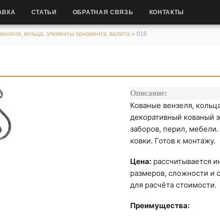
АВКА
СТАТЬИ
ОБРАТНАЯ СВЯЗЬ
КОНТАКТЫ
ензеля, кольца, элементы орнамента, валюта
»
016
Описание:
Кованые вензеля, кольц
декоративный кованый э
заборов, перил, мебели
ковки. Готов к монтажу.
Цена:
рассчитывается ин
размеров, сложности и о
для расчёта стоимости.
Преимущества: