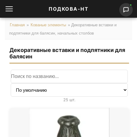
ПОДКОВА-НТ
Главная
»
Кованые элементы
»
Декоративные вставки и
подпятники для балясин, начальных столбов
Декоративные вставки и подпятники для
балясин
Поиск по названию
Сортировка
25 шт.