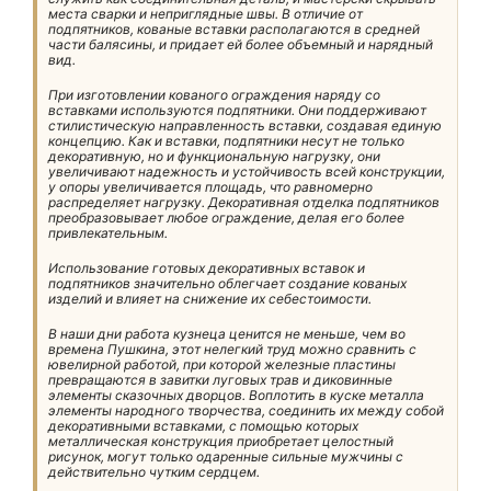
места сварки и неприглядные швы. В отличие от
подпятников, кованые вставки располагаются в средней
части балясины, и придает ей более объемный и нарядный
вид.
При изготовлении кованого ограждения наряду со
вставками используются подпятники. Они поддерживают
стилистическую направленность вставки, создавая единую
концепцию. Как и вставки, подпятники несут не только
декоративную, но и функциональную нагрузку, они
увеличивают надежность и устойчивость всей конструкции,
у опоры увеличивается площадь, что равномерно
распределяет нагрузку. Декоративная отделка подпятников
преобразовывает любое ограждение, делая его более
привлекательным.
Использование готовых декоративных вставок и
подпятников значительно облегчает создание кованых
изделий и влияет на снижение их себестоимости.
В наши дни работа кузнеца ценится не меньше, чем во
времена Пушкина, этот нелегкий труд можно сравнить с
ювелирной работой, при которой железные пластины
превращаются в завитки луговых трав и диковинные
элементы сказочных дворцов. Воплотить в куске металла
элементы народного творчества, соединить их между собой
декоративными вставками, с помощью которых
металлическая конструкция приобретает целостный
рисунок, могут только одаренные сильные мужчины с
действительно чутким сердцем.