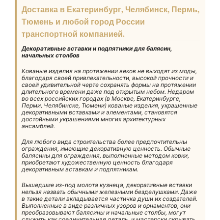
Доставка в Екатеринбург, Челябинск, Пермь,
Тюмень и любой город России
транспортной компанией.
Декоративные вставки и подпятники для балясин,
начальных столбов
Кованые изделия на протяжении веков не выходят из моды,
благодаря своей привлекательности, высокой прочности и
своей удивительной черте сохранять формы на протяжении
длительного времени даже под открытым небом. Недаром
во всех российских городах (в Москве, Екатеринбурге,
Перми, Челябинске, Тюмени) кованые изделия, украшенные
декоративными вставками и элементами, становятся
достойными украшениями многих архитектурных
ансамблей.
Для любого вида строительства более предпочтительны
ограждения, имеющие декоративную ценность. Обычные
балясины для ограждения, выполненные методом ковки,
приобретают художественную ценность благодаря
декоративным вставкам и подпятникам.
Вышедшие из-под молота кузнеца, декоративные вставки
нельзя назвать обычными железными безделушками. Даже
в такие детали вкладывается частичка души их создателей.
Выполненные в виде различных узоров и орнаментов, они
преобразовывают балясины и начальные столбы, могут
служить как соединительная деталь, и мастерски скрывать