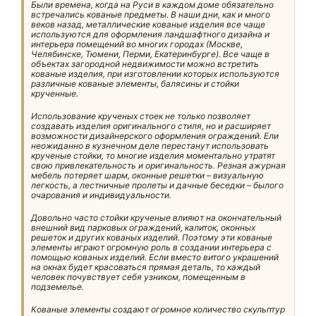
Были времена, когда на Руси в каждом доме обязательно
встречались кованые предметы. В наши дни, как и много
веков назад, металлические кованые изделия все чаще
используются для оформления ландшафтного дизайна и
интерьера помещений во многих городах (Москве,
Челябинске, Тюмени, Перми, Екатеринбурге). Все чаще в
объектах загородной недвижимости можно встретить
кованые изделия, при изготовлении которых используются
различные кованые элементы, балясины и стойки
крученные.
Использование крученых стоек не только позволяет
создавать изделия оригинального стиля, но и расширяет
возможности дизайнерского оформления ограждений. Ели
неожиданно в кузнечном деле перестанут использовать
крученые стойки, то многие изделия моментально утратят
свою привлекательность и оригинальность. Резная ажурная
мебель потеряет шарм, оконные решетки – визуальную
легкость, а лестничные пролеты и дачные беседки – былого
очарования и индивидуальности.
Довольно часто стойки крученые влияют на окончательный
внешний вид парковых ограждений, калиток, оконных
решеток и других кованых изделий. Поэтому эти кованые
элементы играют огромную роль в создании интерьера с
помощью кованых изделий. Если вместо витого украшений
на окнах будет красоваться прямая деталь, то каждый
человек почувствует себя узником, помещенным в
подземелье.
Кованые элементы создают огромное количество скульптур