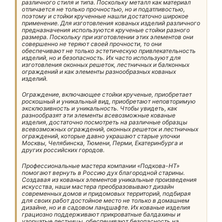
различного стиля и типа. Поскольку металл как материал
отличается не только прочностью, но и податливостью,
поэтому и стойки крученные нашли достаточно широкое
применение. Для изготовления кованых изделий различного
предназначения используются крученые стойки разного
размера. Поскольку при изготовлении этих элементов они
совершенно не теряют своей прочности, то они
обеспечивают не только эстетическую привлекательность
изделий, но и безопасность. Их часто используют для
изготовления оконных решеток, лестничных и балконных
ограждений и как элементы разнообразных кованых
изделий.
Ограждение, включающее стойки крученые, приобретает
роскошный и уникальный вид, приобретают неповторимую
эксклюзивность и уникальность. Чтобы увидеть, как
разнообразят эти элементы всевозможные кованые
изделия, достаточно посмотреть на различные образцы
всевозможных ограждений, оконных решеток и лестничных
ограждений, которые давно украшают старые улочки
Москвы, Челябинска, Тюмени, Перми, Екатеринбурга и
других российских городов.
Профессиональные мастера компании «Подкова-НТ»
помогают вернуть в Россию дух благородной старины.
Создавая из кованых элементов уникальные произведения
искусства, наши мастера преобразовывают дизайн
современных домов и придомовых территорий, подбирая
для своих работ достойное место не только в домашнем
дизайне, но и в садовом ландшафте. Их кованые изделия
грациозно поддерживают прикроватные балдахины и
узорчатые лестницы, обеспечивают безопасность на