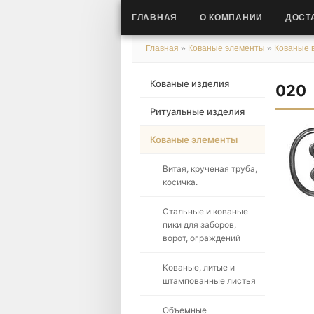
ГЛАВНАЯ
О КОМПАНИИ
ДОСТ
Главная
»
Кованые элементы
»
Кованые в
Кованые изделия
020
Ритуальные изделия
Кованые элементы
Витая, крученая труба,
косичка.
Стальные и кованые
пики для заборов,
ворот, ограждений
Кованые, литые и
штампованные листья
Объемные