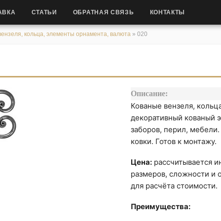
АВКА
СТАТЬИ
ОБРАТНАЯ СВЯЗЬ
КОНТАКТЫ
ензеля, кольца, элементы орнамента, валюта
»
020
Описание:
Кованые вензеля, кольц
декоративный кованый э
заборов, перил, мебели
ковки. Готов к монтажу.
Цена:
рассчитывается ин
размеров, сложности и о
для расчёта стоимости.
Преимущества: