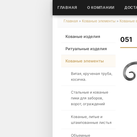
ГЛАВНАЯ
О КОМПАНИИ
ДОСТ
Главная
»
Кованые элементы
»
Кованые в
Кованые изделия
051
Ритуальные изделия
Кованые элементы
Витая, крученая труба,
косичка.
Стальные и кованые
пики для заборов,
ворот, ограждений
Кованые, литые и
штампованные листья
Объемные