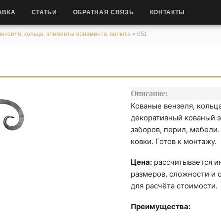
АВКА
СТАТЬИ
ОБРАТНАЯ СВЯЗЬ
КОНТАКТЫ
ензеля, кольца, элементы орнамента, валюта
»
051
Описание:
Кованые вензеля, кольц
декоративный кованый э
заборов, перил, мебели
ковки. Готов к монтажу.
Цена:
рассчитывается ин
размеров, сложности и о
для расчёта стоимости.
Преимущества: