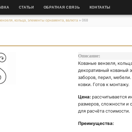
АВКА
СТАТЬИ
ОБРАТНАЯ СВЯЗЬ
КОНТАКТЫ
ензеля, кольца, элементы орнамента, валюта
»
068
Описание:
Кованые вензеля, кольц
декоративный кованый э
заборов, перил, мебели
ковки. Готов к монтажу.
Цена:
рассчитывается ин
размеров, сложности и о
для расчёта стоимости.
Преимущества: