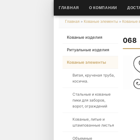
ГЛАВНАЯ
О КОМПАНИИ
ДОСТ
Главная
»
Кованые элементы
»
Кованые в
Кованые изделия
068
Ритуальные изделия
Кованые элементы
Витая, крученая труба,
косичка.
Стальные и кованые
пики для заборов,
ворот, ограждений
Кованые, литые и
штампованные листья
Объемные