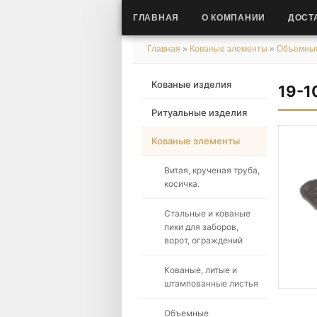
ГЛАВНАЯ
О КОМПАНИИ
ДОСТ
Главная
»
Кованые элементы
»
Объемные
Кованые изделия
19-1
Ритуальные изделия
Кованые элементы
Витая, крученая труба,
косичка.
Стальные и кованые
пики для заборов,
ворот, ограждений
Кованые, литые и
штампованные листья
Объемные