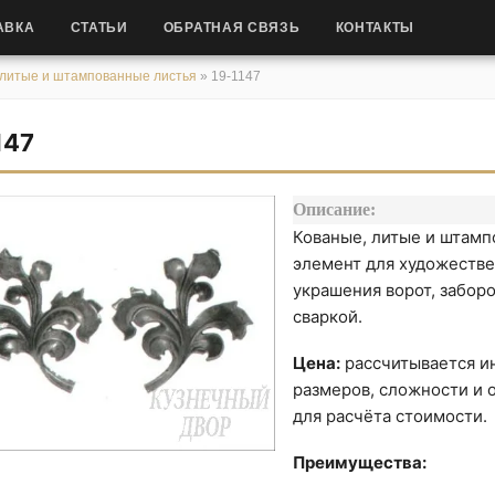
АВКА
СТАТЬИ
ОБРАТНАЯ СВЯЗЬ
КОНТАКТЫ
 литые и штампованные листья
»
19-1147
147
Описание:
Кованые, литые и штам
элемент для художестве
украшения ворот, заборо
сваркой.
Цена:
рассчитывается ин
размеров, сложности и о
для расчёта стоимости.
Преимущества: