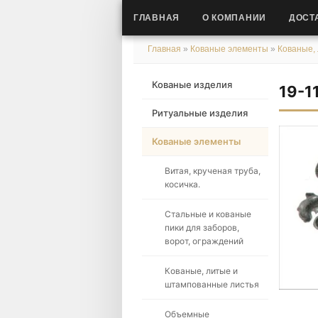
ГЛАВНАЯ
О КОМПАНИИ
ДОСТ
Главная
»
Кованые элементы
»
Кованые,
Кованые изделия
19-1
Ритуальные изделия
Кованые элементы
Витая, крученая труба,
косичка.
Стальные и кованые
пики для заборов,
ворот, ограждений
Кованые, литые и
штампованные листья
Объемные