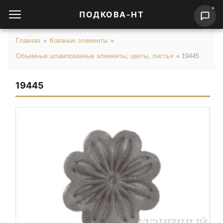
ПОДКОВА-НТ
Главная
»
Кованые элементы
»
Объемные штампованные элементы, цветы, листья
»
19445
19445