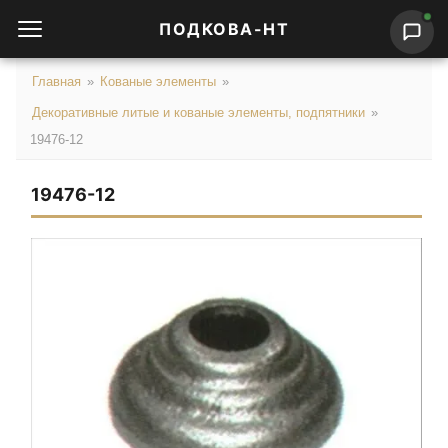
ПОДКОВА-НТ
Главная
»
Кованые элементы
»
Декоративные литые и кованые элементы, подпятники
»
19476-12
19476-12