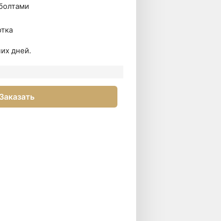
 болтами
отка
их дней.
Заказать