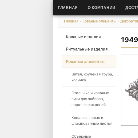
ГЛАВНАЯ
О КОМПАНИИ
ДОСТ
Главная
»
Кованые элементы
»
Декорати
Кованые изделия
194
Ритуальные изделия
Кованые элементы
Витая, крученая труба,
косичка.
Стальные и кованые
пики для заборов,
ворот, ограждений
Кованые, литые и
штампованные листья
Объемные