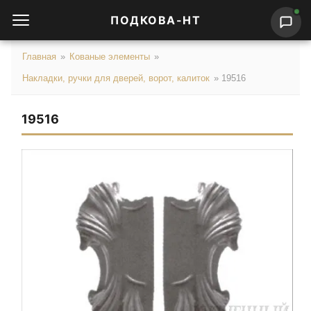
ПОДКОВА-НТ
Главная
»
Кованые элементы
»
Накладки, ручки для дверей, ворот, калиток
»
19516
19516