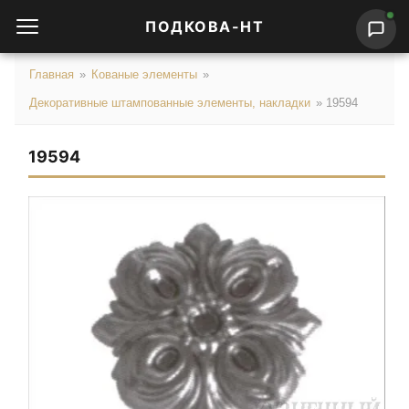
ПОДКОВА-НТ
Главная
»
Кованые элементы
»
Декоративные штампованные элементы, накладки
»
19594
19594