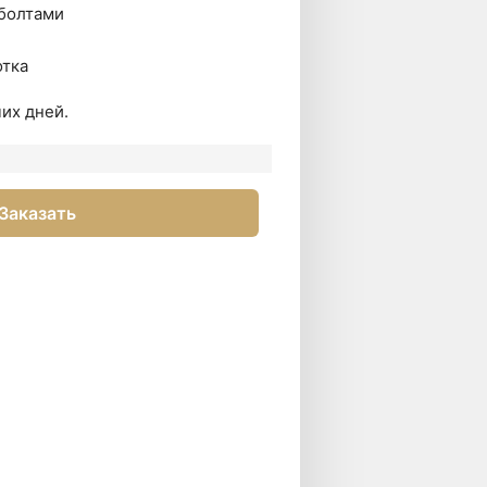
 болтами
отка
их дней.
Заказать