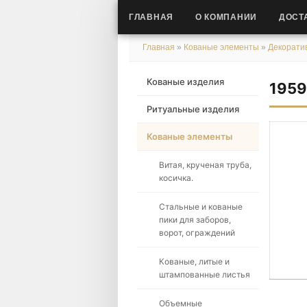
ГЛАВНАЯ
О КОМПАНИИ
ДОСТ
Главная
»
Кованые элементы
»
Декорати
Кованые изделия
195
Ритуальные изделия
Кованые элементы
Витая, крученая труба,
косичка.
Стальные и кованые
пики для заборов,
ворот, ограждений
Кованые, литые и
штампованные листья
Объемные