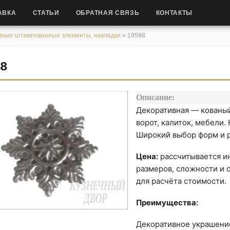
АВКА
СТАТЬИ
ОБРАТНАЯ СВЯЗЬ
КОНТАКТЫ
вные штампованные элементы, накладки
»
19598
98
Описание:
Декоративная — кованый
ворот, калиток, мебели.
Широкий выбор форм и 
Цена:
рассчитывается ин
размеров, сложности и о
для расчёта стоимости.
Преимущества:
Декоративное украшени