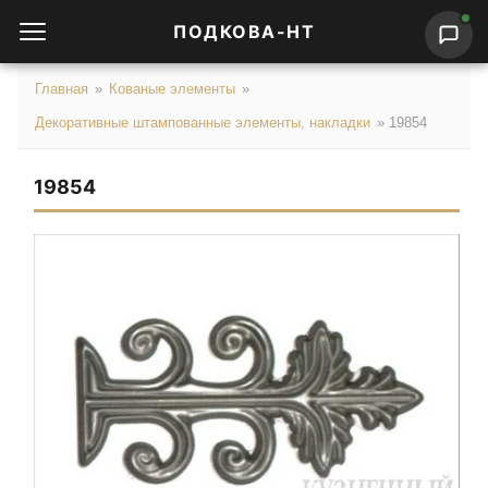
ПОДКОВА-НТ
Главная
»
Кованые элементы
»
Декоративные штампованные элементы, накладки
»
19854
19854