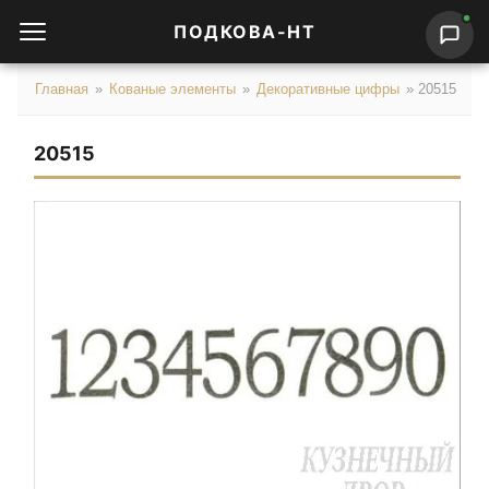
ПОДКОВА-НТ
Главная
»
Кованые элементы
»
Декоративные цифры
»
20515
20515