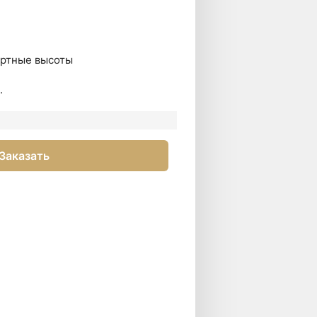
артные высоты
.
Заказать