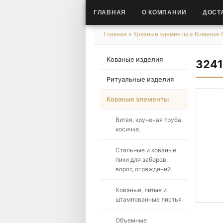
ГЛАВНАЯ
О КОМПАНИИ
ДОСТ
Главная
»
Кованые элементы
»
Кованые 
Кованые изделия
324
Ритуальные изделия
Кованые элементы
Витая, крученая труба,
косичка.
Стальные и кованые
пики для заборов,
ворот, ограждений
Кованые, литые и
штампованные листья
Объемные