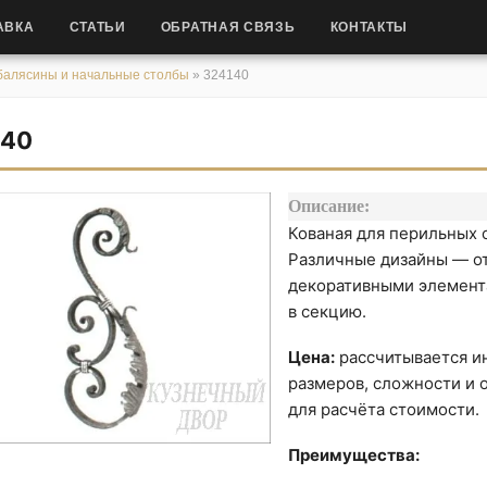
АВКА
СТАТЬИ
ОБРАТНАЯ СВЯЗЬ
КОНТАКТЫ
балясины и начальные столбы
»
324140
140
Описание:
Кованая для перильных 
Различные дизайны — от
декоративными элемента
в секцию.
Цена:
рассчитывается ин
размеров, сложности и о
для расчёта стоимости.
Преимущества: