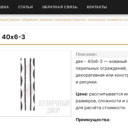
АВКА
СТАТЬИ
ОБРАТНАЯ СВЯЗЬ
КОНТАКТЫ
коративная, обжимная, кованая, окончания поручня, начальные элементы п
- 40х6-3
Описание:
дек - 40х6-3 — кованый
перильных ограждений, 
декоративная или конст
и рисунки.
Цена:
рассчитывается ин
размеров, сложности и о
для расчёта стоимости.
Преимущества: