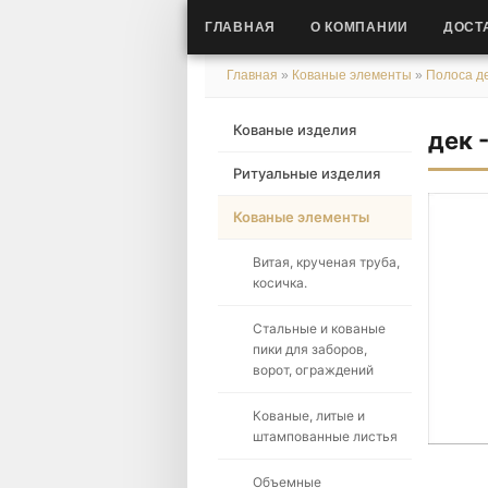
ГЛАВНАЯ
О КОМПАНИИ
ДОСТ
Главная
»
Кованые элементы
»
Полоса де
Кованые изделия
дек 
Ритуальные изделия
Кованые элементы
Витая, крученая труба,
косичка.
Стальные и кованые
пики для заборов,
ворот, ограждений
Кованые, литые и
штампованные листья
Объемные