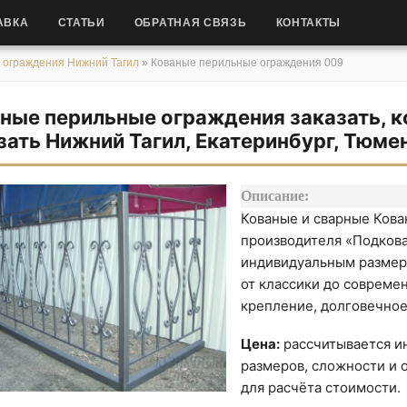
АВКА
СТАТЬИ
ОБРАТНАЯ СВЯЗЬ
КОНТАКТЫ
 ограждения Нижний Тагил
»
Кованые перильные ограждения 009
ные перильные ограждения заказать, к
зать Нижний Тагил, Екатеринбург, Тюме
Описание:
Кованые и сварные Ков
производителя «Подкова
индивидуальным размер
от классики до совреме
крепление, долговечное
Цена:
рассчитывается ин
размеров, сложности и о
для расчёта стоимости.