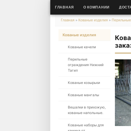
ГЛАВНАЯ
О КОМПАНИИ
ДОСТ
Главная
»
Кованые изделия
»
Перильные
Кованые изделия
Кова
зака
Кованые качели
Перильные
ограждения Нижний
Тагил
Кованые козырьки
Кованые мангалы
Вешалки в прихожую,
кованые напольные.
Кованые наборы для
камина от