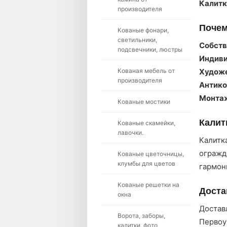
Калитк
производителя
Почем
Кованые фонари,
светильники,
Собств
подсвечники, люстры
Индиви
Кованая мебель от
Художе
производителя
Антико
Монтаж
Кованые мостики
Калит
Кованые скамейки,
лавочки.
Калитк
огражд
Кованые цветочницы,
клумбы для цветов
гармон
Кованые решетки на
Доста
окна
Достав
Ворота, заборы,
Первоу
калитки, фото