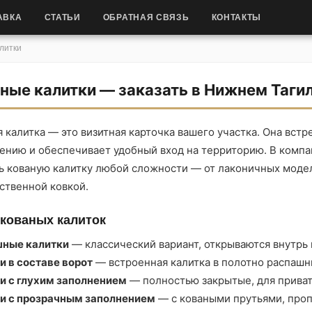
АВКА
СТАТЬИ
ОБРАТНАЯ СВЯЗЬ
КОНТАКТЫ
литки
ные калитки — заказать в Нижнем Таги
 калитка — это визитная карточка вашего участка. Она встр
ению и обеспечивает удобный вход на территорию. В комп
ть кованую калитку любой сложности — от лаконичных моде
ственной ковкой.
кованых калиток
ные калитки
— классический вариант, открываются внутрь
и в составе ворот
— встроенная калитка в полотно распашн
и с глухим заполнением
— полностью закрытые, для прива
и с прозрачным заполнением
— с коваными прутьями, проп