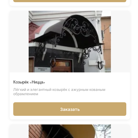
Козырёк «Ницца»
Лёгкий и элегантный козырёк с ажурным кованым
обрамлением
Заказать