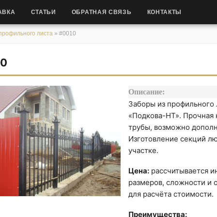
АВКА
СТАТЬИ
ОБРАТНАЯ СВЯЗЬ
КОНТАКТЫ
профильного листа
»
#0010
10
Описание:
Заборы из профильного 
«Подкова-НТ». Прочная 
трубы, возможно допол
Изготовление секций лю
участке.
Цена:
рассчитывается ин
размеров, сложности и о
для расчёта стоимости.
Преимущества: