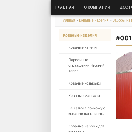
ГЛАВНАЯ
О КОМПАНИИ
ДОСТ
Главная
»
Кованые изделия
»
Заборы из 
Кованые изделия
#00
Кованые качели
Перильные
ограждения Нижний
Тагил
Кованые козырьки
Кованые мангалы
Вешалки в прихожую,
кованые напольные.
Кованые наборы для
камина от