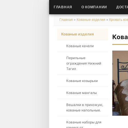
ГЛАВНАЯ
О КОМПАНИИ
ДОСТ
Главная
»
Кованые изделия
»
Кровать ко
Кованые изделия
Кова
Кованые качели
Перильные
ограждения Нижний
Тагил
Кованые козырьки
Кованые мангалы
Вешалки в прихожую,
кованые напольные.
Кованые наборы для
камина от