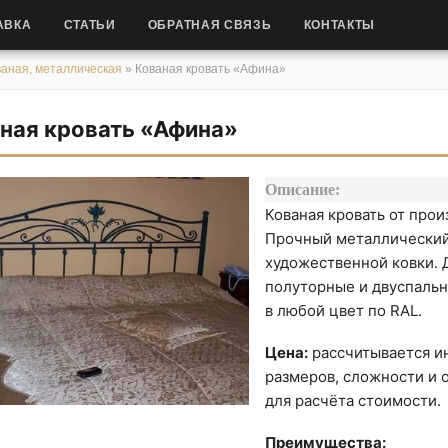
АВКА
СТАТЬИ
ОБРАТНАЯ СВЯЗЬ
КОНТАКТЫ
ваная, металлическая
»
Кованая кровать «Афина»
ная кровать «Афина»
Описание:
Кованая кровать от про
Прочный металлический
художественной ковки. 
полуторные и двуспаль
в любой цвет по RAL.
Цена:
рассчитывается ин
размеров, сложности и о
для расчёта стоимости.
Преимущества: