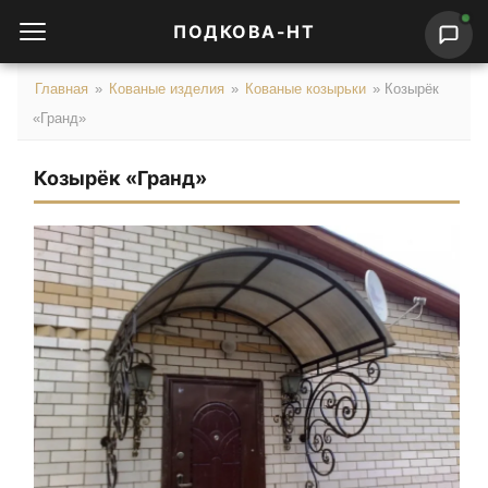
ПОДКОВА-НТ
Главная
»
Кованые изделия
»
Кованые козырьки
»
Козырёк
«Гранд»
Козырёк «Гранд»