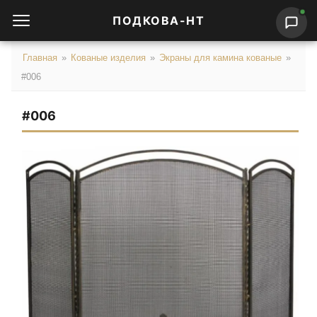
ПОДКОВА-НТ
Главная
»
Кованые изделия
»
Экраны для камина кованые
»
#006
#006