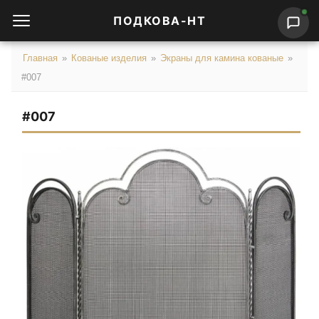
ПОДКОВА-НТ
Главная
»
Кованые изделия
»
Экраны для камина кованые
»
#007
#007