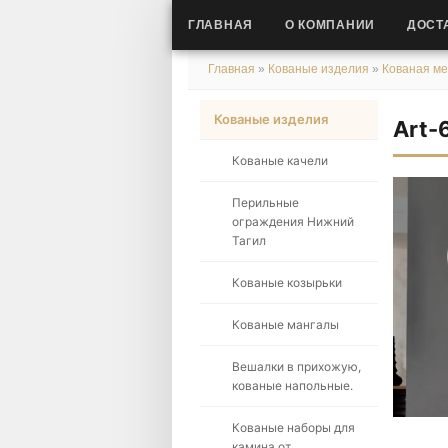
ГЛАВНАЯ
О КОМПАНИИ
ДОСТ
Главная
»
Кованые изделия
»
Кованая ме
Кованые изделия
Art-
Кованые качели
Перильные
ограждения Нижний
Тагил
Кованые козырьки
Кованые мангалы
Вешалки в прихожую,
кованые напольные.
Кованые наборы для
камина от