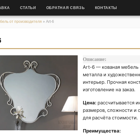
АВКА
СТАТЬИ
ОБРАТНАЯ СВЯЗЬ
КОНТАКТЫ
бель от производителя
»
Art-6
6
Описание:
Art-6 — кованая мебель
металла и художественн
интерьер. Прочная конс
изготовление на заказ.
Цена:
рассчитывается ин
размеров, сложности и о
для расчёта стоимости.
Преимущества: