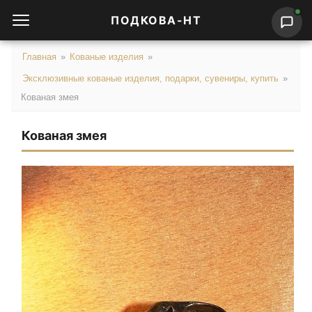
ПОДКОВА-НТ
Главная
»
Кованые изделия
»
Эксклюзивные кованые изделия, подарки, сувениры, купить
»
Кованая змея
Кованая змея