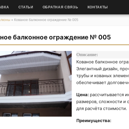
АВКА
СТАТЬИ
ОБРАТНАЯ СВЯЗЬ
КОНТАКТЫ
алконы
»
Кованое балконное ограждение № 005
ное балконное ограждение № 005
Описание:
Кованое балконное огра
Элегантный дизайн, про
трубы и кованых элемен
обеспечивает долговечн
Цена:
рассчитывается ин
размеров, сложности и о
для расчёта стоимости.
Преимущества: