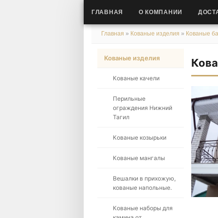
ГЛАВНАЯ
О КОМПАНИИ
ДОСТ
Главная
»
Кованые изделия
»
Кованые б
Кованые изделия
Кова
Кованые качели
Перильные
ограждения Нижний
Тагил
Кованые козырьки
Кованые мангалы
Вешалки в прихожую,
кованые напольные.
Кованые наборы для
камина от