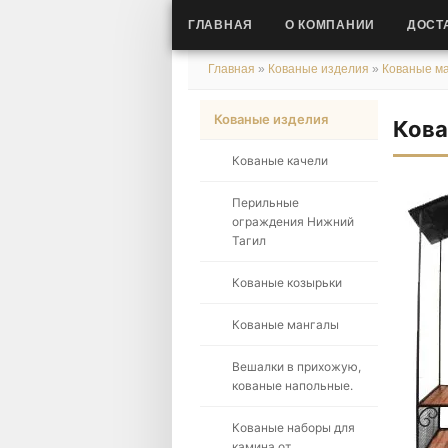
ГЛАВНАЯ
О КОМПАНИИ
ДОСТ
Главная
»
Кованые изделия
»
Кованые м
Кованые изделия
Кова
Кованые качели
Перильные
ограждения Нижний
Тагил
Кованые козырьки
Кованые мангалы
Вешалки в прихожую,
кованые напольные.
Кованые наборы для
камина от