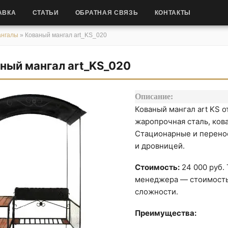
АВКА
СТАТЬИ
ОБРАТНАЯ СВЯЗЬ
КОНТАКТЫ
ангалы
»
Кованый мангал art_KS_020
ный мангал art_KS_020
Описание:
Кованый мангал art KS 
жаропрочная сталь, ков
Стационарные и перено
и дровницей.
Стоимость:
24 000 руб.
менеджера — стоимость 
сложности.
Преимущества: