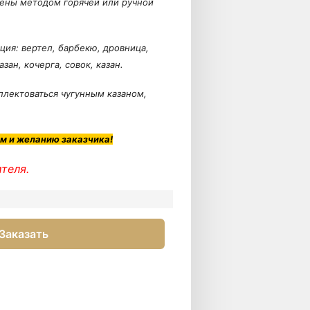
лены методом горячей или ручной
ия: вертел, барбекю, дровница,
зан, кочерга, совок, казан.
лектоваться чугунным казаном,
м и желанию заказчика!
теля.
Заказать