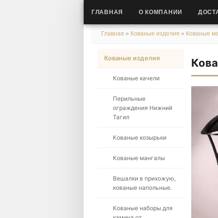
ГЛАВНАЯ
О КОМПАНИИ
ДОСТ
Главная
»
Кованые изделия
»
Кованые м
Кованые изделия
Кова
Кованые качели
Перильные
ограждения Нижний
Тагил
Кованые козырьки
Кованые мангалы
Вешалки в прихожую,
кованые напольные.
Кованые наборы для
камина от