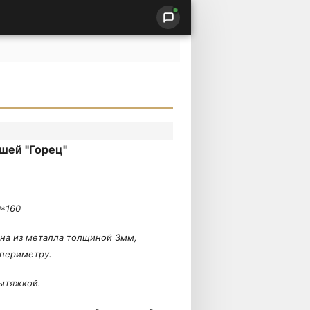
шей "Горец"
0*160
ена из металла толщиной 3мм,
 периметру.
ытяжкой.