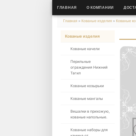
ГЛАВНАЯ
О КОМПАНИИ
ДОСТ
Главная
»
Кованые изделия
»
Кованые ко
Кованые изделия
Кованые качели
Перильные
ограждения Нижний
Тагил
Кованые козырьки
Кованые мангалы
Вешалки в прихожую,
кованые напольные.
Кованые наборы для
камина от