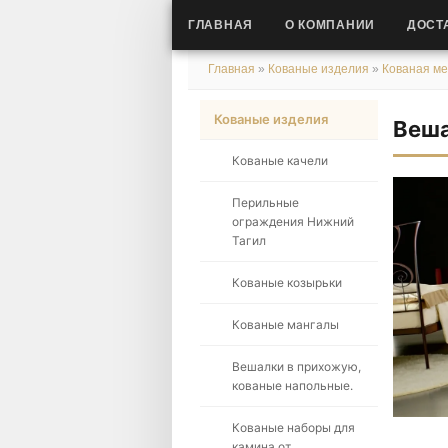
ГЛАВНАЯ
О КОМПАНИИ
ДОСТ
Главная
»
Кованые изделия
»
Кованая ме
Кованые изделия
Веша
Кованые качели
Перильные
ограждения Нижний
Тагил
Кованые козырьки
Кованые мангалы
Вешалки в прихожую,
кованые напольные.
Кованые наборы для
камина от