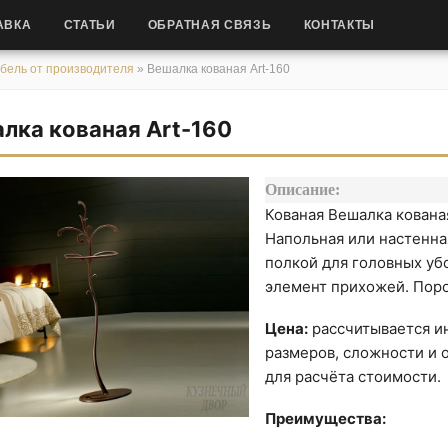
АВКА
СТАТЬИ
ОБРАТНАЯ СВЯЗЬ
КОНТАКТЫ
бель от производителя
»
Вешалка кованая Art-160
лка кованая Art-160
Описание:
Кованая Вешалка кованая
Напольная или настенна
полкой для головных уб
элемент прихожей. Поро
Цена:
рассчитывается ин
размеров, сложности и о
для расчёта стоимости.
Преимущества: